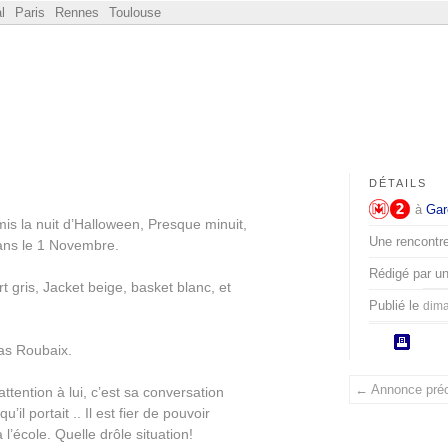
l
Paris
Rennes
Toulouse
DÉTAILS
à
Gar
is la nuit d’Halloween, Presque minuit,
Une rencontre
dans le 1 Novembre.
Rédigé par u
irt gris, Jacket beige, basket blanc, et
Publié le
dima
bas Roubaix.
← Annonce pré
attention à lui, c’est sa conversation
il portait .. Il est fier de pouvoir
l’école. Quelle drôle situation!