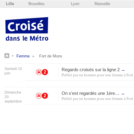
Lille
Bruxelles
Lyon
Marseille
Femme
Fort de Mons
Samedi 10
Regards croisés sur la ligne 2
→
juin
Publié par
un homme pour une femme
à
Fort
Dimanche
On s’est regardés une 1ère…
→
20
Publié par
un homme pour une femme
à
Fort
septembre