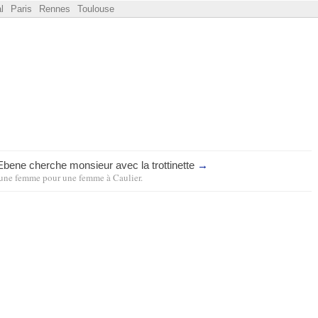
l
Paris
Rennes
Toulouse
ene cherche monsieur avec la trottinette
→
une femme pour une femme
à
Caulier
.