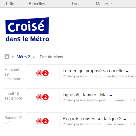
Lille
Bruxelles
Lyon
Marseille
Métro 2
Fort de Mons
Mercredi
Le mec qui proposé sa canette
→
19
Publié par
un homme pour un homme
à
Fort
décembre
Lundi 10
Ligne 59, Janvier - Mai
→
septembre
Publié par
une femme pour un homme
à
Fort
Samedi 10
Regards croisés sur la ligne 2
→
juin
Publié par
un homme pour une femme
à
Fort